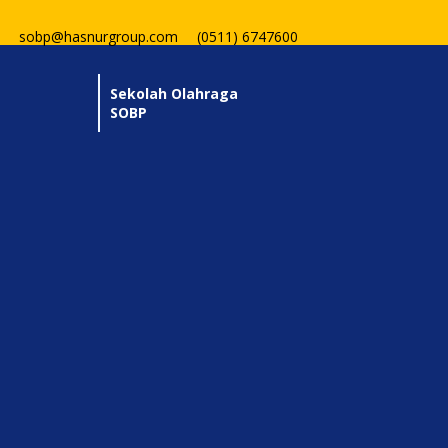
sobp@hasnurgroup.com
(0511) 6747600
Sekolah Olahraga
SOBP
Tidur: Latihan Paling Penting ba